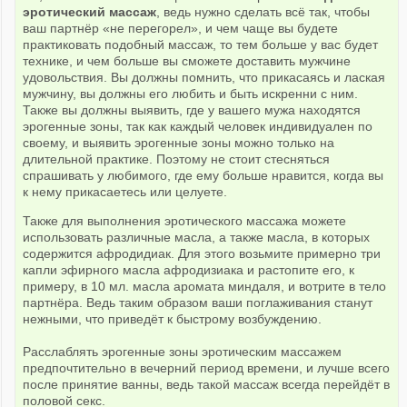
эротический массаж
, ведь нужно сделать всё так, чтобы
ваш партнёр «не перегорел», и чем чаще вы будете
практиковать подобный массаж, то тем больше у вас будет
технике, и чем больше вы сможете доставить мужчине
удовольствия. Вы должны помнить, что прикасаясь и лаская
мужчину, вы должны его любить и быть искренни с ним.
Также вы должны выявить, где у вашего мужа находятся
эрогенные зоны, так как каждый человек индивидуален по
своему, и выявить эрогенные зоны можно только на
длительной практике. Поэтому не стоит стесняться
спрашивать у любимого, где ему больше нравится, когда вы
к нему прикасаетесь или целуете.
Также для выполнения эротического массажа можете
использовать различные масла, а также масла, в которых
содержится афродидиак. Для этого возьмите примерно три
капли эфирного масла афродизиака и растопите его, к
примеру, в 10 мл. масла аромата миндаля, и вотрите в тело
партнёра. Ведь таким образом ваши поглаживания станут
нежными, что приведёт к быстрому возбуждению.
Расслаблять эрогенные зоны эротическим массажем
предпочтительно в вечерний период времени, и лучше всего
после принятие ванны, ведь такой массаж всегда перейдёт в
половой секс.