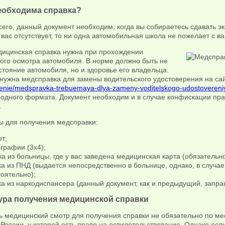
еобходима справка?
его, данный документ необходим, когда вы собираетесь сдавать э
 вас отсутствует, то ни одна автомобильная школа не пожелает с в
дицинская справка нужна при прохождении
кого осмотра автомобиля. В норме должно быть не
стояние автомобиля, но и здоровье его владельца.
 нужна медсправка для замены водительского удостоверения на са
enie/medspravka-trebuemaya-dlya-zameny-voditelskogo-udostovereni
одного формата. Документ необходим и в случае конфискации пра
.
ы для получения медсправки:
т;
графии (3х4);
а из больницы, где у вас заведена медицинская карта (обязательн
а из ПНД (выдается непосредственно в больнице, однако, в случае
оятельно);
а из наркодиспансера (данный документ, как и предыдущий, запра
ра получения медицинской справки
ь медицинский смотр для получения справки не обязательно по м
России, у которой есть право на освидетельствование. Однако если