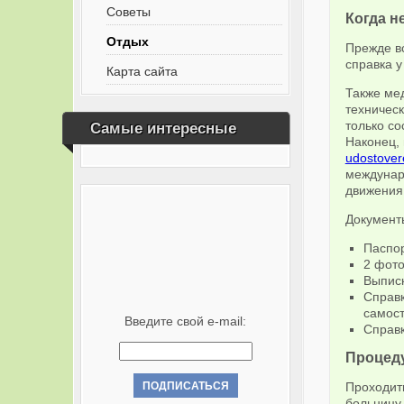
Советы
Когда н
Отдых
Прежде вс
справка у
Карта сайта
Также ме
техничес
только со
Самые интересные
Наконец,
udostover
междунар
движения
Документ
Паспор
2 фото
Выписк
Справк
самост
Введите свой e-mail:
Справк
Процеду
Проходит
больницу 