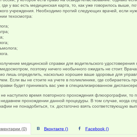
 где у вас есть медицинская карта, то, как уже говорилось выше, п
кого учреждения. Необходимо протий следующих врачей, если ну
нии техосмотра:
ога;
тра;
а;
ога;
ьмолога;
ога.
получение медицинской справки для водительского удостоверения 
медосмотром, поэтому ничего необычного ожидать не стоит. Врач
мо лишь определить, насколько хорошее ваше здоровье для управ
ем. Если вы не стоите на учете в поликлинике, где собираетесь пр
правки будет принимать вас уже в специализированном диспансер
 не наступило время повторного прохождения флюорографии, то п
 недавнем прохождении данной процедуры. В том случае, когда сп
фии не понадобиться, т.к. достаточно взять соответствующую вып
ментарии (0)
Вконтакте (
)
Facebook (
)