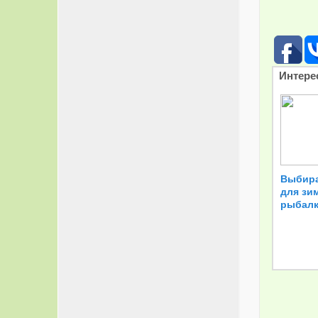
Интере
Выбира
для зи
рыбал