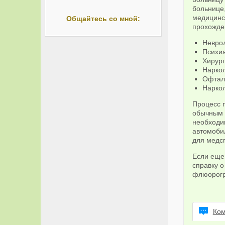
больнице,
медицинс
Общайтесь со мной:
прохожде
Неврол
Психиа
Хирург
Наркол
Офтал
Наркол
Процесс 
обычным 
необходи
автомобил
для медс
Если еще
справку о
флюорогра
Ком