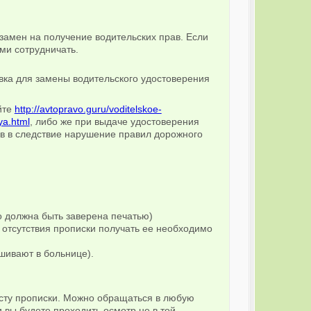
кзамен на получение водительских прав. Если
ами сотрудничать.
йте
http://avtopravo.guru/voditelskoe-
ya.html
, либо же при выдаче удостоверения
в в следствие нарушение правил дорожного
о должна быть заверена печатью)
 отсутствия прописки получать ее необходимо
шивают в больнице).
есту прописки. Можно обращаться в любую
 вы будете проходить осмотр не в той