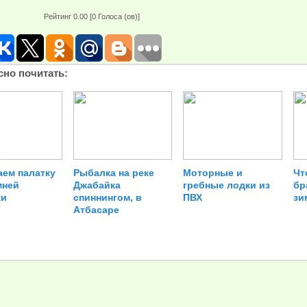
Рейтинг 0.00 [0 Голоса (ов)]
сно почитать:
ем палатку
Рыбалка на реке
Моторные и
Чт
мней
Джабайка
гребные лодки из
бр
ки
спиннингом, в
ПВХ
зи
Атбасаре