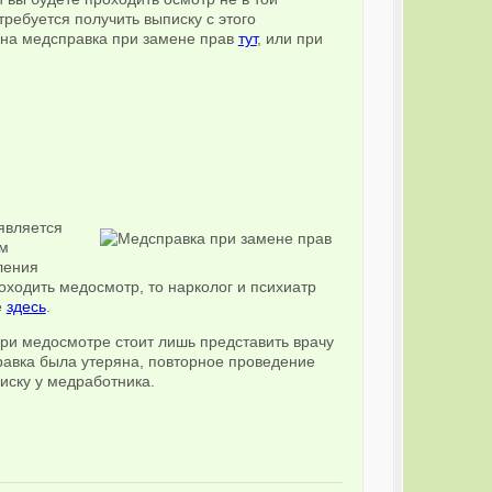
отребуется получить выписку с этого
жна медсправка при замене прав
тут
, или при
является
ам
ления
оходить медосмотр, то нарколог и психиатр
е
здесь
.
ри медосмотре стоит лишь представить врачу
равка была утеряна, повторное проведение
иску у медработника.