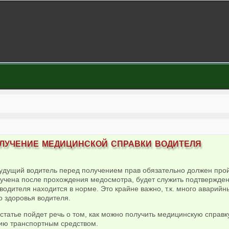
лучение медицинской справки водителя
удущий водитель перед получением прав обязательно должен прой
учена после прохождения медосмотра, будет служить подтверждени
водителя находится в норме. Это крайне важно, т.к. много аварийн
о здоровья водителя.
статье пойдет речь о том, как можно получить медицинскую справку
ию транспортным средством.