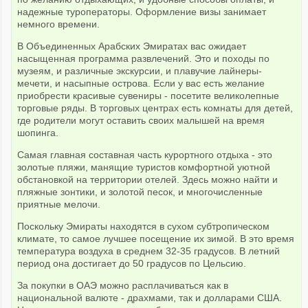
надежные туроператоры. Оформление визы занимает
немного времени.
В Объединенных Арабских Эмиратах вас ожидает
насыщенная программа развлечений. Это и походы по
музеям, и различные экскурсии, и плавучие лайнеры-
мечети, и насыпные острова. Если у вас есть желание
приобрести красивые сувениры - посетите великолепные
торговые ряды. В торговых центрах есть комнаты для детей,
где родители могут оставить своих малышей на время
шопинга.
Самая главная составная часть курортного отдыха - это
золотые пляжи, манящие туристов комфортной уютной
обстановкой на территории отелей. Здесь можно найти и
пляжные зонтики, и золотой песок, и многочисленные
приятные мелочи.
Поскольку Эмираты находятся в сухом субтропическом
климате, то самое лучшее посещение их зимой. В это время
температура воздуха в среднем 32-35 градусов. В летний
период она достигает до 50 градусов по Цельсию.
За покупки в ОАЭ можно расплачиваться как в
национальной валюте - драхмами, так и долларами США.