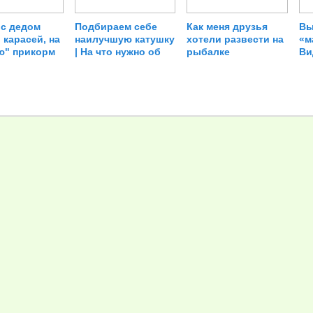
 с дедом
Подбираем себе
Как меня друзья
Вы
 карасей, на
наилучшую катушку
хотели развести на
«м
ю" прикорм
| На что нужно об
рыбалке
Ви