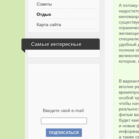
Советы
А потому-
недостат
Отдых
киножанра
существуе
Карта сайта
ограничен
желающий
специализ
Самые интересные
удобный 
полном о
великоле
котором, 
В вариант
вполне ре
времяпров
особой т
чтобы нач
реальност
Введите свой e-mail:
фильм важ
будет как
и новые 
информаци
а также с