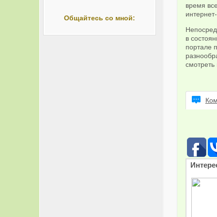
время все
интернет-
Общайтесь со мной:
Непосредс
в состоян
портале п
разнообр
смотреть 
Ком
Интере