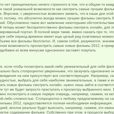
то нет принципиально ничего странного в том, что в общем-то каж
ок такой уникальной возможности как смотреть самые лучшие филь
. Впрочем, с уверенностью возможно заявить, что в наши дни это
т, потому, что абсолютно всегда можно лучшие фильмы смотреть б
ий. Обусловлено такое вот заявление некоторыми обстоятельствам
 теперь может беспрепятственно фильмы смотреть онлайн, для эт
ированный портал. В полной мере также, важно сказать про то, чт
для себя период времени имеет еще целый ряд позитивных моменто
бъеме все фильмы бесплатно. И, самом собой, разумеется, значим
пная возможность просмотреть самые новые фильмы 2012, в прекра
вдобавок ко всем минусам однозначно заставят покупать.
е, если чтобы посмотреть какой-либо увлекательный для себя фил
ально быть стопроцентно уверенными, что заскучать однозначно не
ождения на нем присутствует все соответствующее. Например, ска
рудностью, выбрать для себя наиболее занимательные, а также и 
ать новые фильмы смотреть онлайн, нужно лишь зайти в соответст
и тут же будет запросто приступать к просмотру выбранного кино.
но посмотреть в самую первую очередь, например, скажем, из кат
ой-либо сложностью. Стопроцентно к любому предлагаемому на сайт
фильмы 2012, предоставляется полная необходимая информация. 
ей, вполне реально будет выяснить, например, скажем, кто именн
жатое содержание фильма. Собственно при этом, в процессе выбор