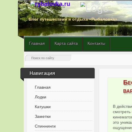
Блог путешествий и отдыха «Рыбаловка»
Главная
Карта сайта
Контакты
Навигация
Бе
Главная
ва
Лодки
В действи
Катушки
смотреть 
Заметки
кинемато
это уник
Спиннинги
ощущения