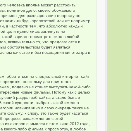
дого человека вполне может расстроить
мы, понятное дело, своего обожаемого
й причины для разочарования попросту не
ез каких-нибудь препятствий или же например
и, в частности тем, что абсолютно каждый
ой цели нужно лишь заглянуть на
о такой вариант посмотреть кино в любой
в, включительно то, что предлагаются в
ым обстоятельством будет являться
сном качестве и без посещения кинотеатра в
ьм, обратиться на специальный интернет сайт
 придется, поскольку для приятного
жем, подавно не станет выступать какой-либо
интересные новые фильмы. Потому как с целью
вующий раздел веб-сайта, а стало быть в
 В своей сущности, выбрать какой именно
егории новинки кино в свою очередь также не
е фильму, к слову, это также будет касаться
В процессе ознакомления с этой
о из актеров снимался в этом кино 2012 года,
а какого-либо фильма к просмотру, в любое