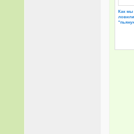
Как мы
ловили
"пьяну