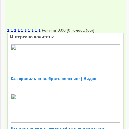
1
1
1
1
1
1
1
1
1
1
Рейтинг 0.00 [0 Голоса (ов)]
Интересно почитать:
Как правильно выбрать спиннинг | Видео
Как отец ловил в лунке рыбку и поймал щуку