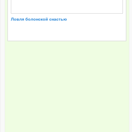
Ловля болонской снастью