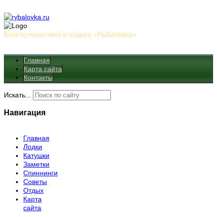
Блог путешествий и отдыха «Рыбаловка»
Главная
Карта сайта
Контакты
Искать...
Навигация
Главная
Лодки
Катушки
Заметки
Спиннинги
Советы
Отдых
Карта
сайта