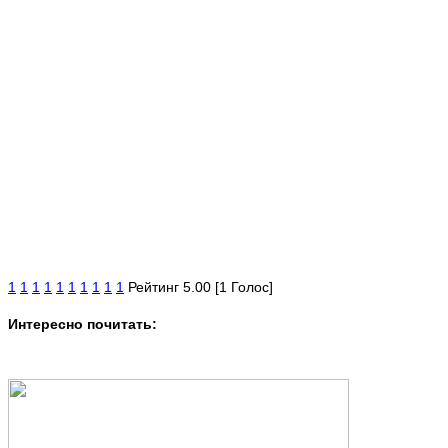
1
1
1
1
1
1
1
1
1
1
Рейтинг 5.00 [1 Голос]
Интересно почитать: