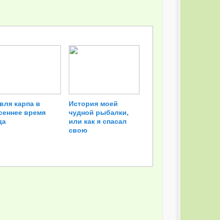
вля карпа в
История моей
сеннее время
чудной рыбалки,
да
или как я спасал
свою