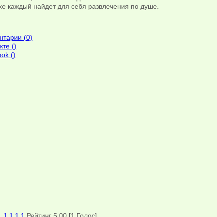
хе каждый найдет для себя развлечения по душе.
тарии (0)
кте (
)
ok (
)
1
1
1
1
1
Рейтинг 5.00 [1 Голос]