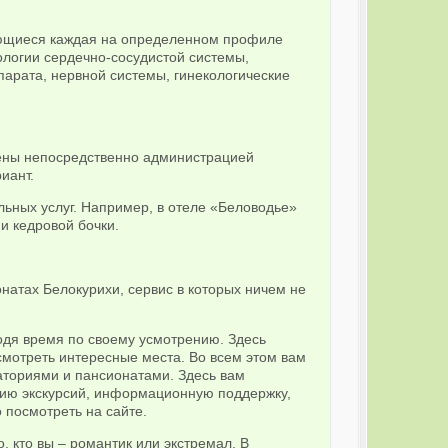
ющиеся каждая на определенном профиле
ологии сердечно-сосудистой системы,
парата, нервной системы, гинекологические
лены непосредственно администрацией
иант.
льных услуг. Например, в отеле «Беловодье»
и кедровой бочки.
натах Белокурихи, сервис в которых ничем не
одя время по своему усмотрению. Здесь
осмотреть интересные места. Во всем этом вам
ториями и пансионатами. Здесь вам
цию экскурсий, информационную поддержку,
 посмотреть на сайте.
, кто вы – романтик или экстремал. В