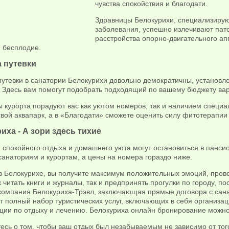
чувства спокойствия и благодати.
Здравницы Белокурихи, специализиру
заболевания, успешно излечивают пат
расстройства опорно-двигательного ап
 бесплодие.
 путевки
путевки в санатории Белокурихи довольно демократичны, установ
. Здесь вам помогут подобрать подходящий по вашему бюджету вар
 курорта порадуют вас как уютом номеров, так и наличием специа
вой аквапарк, а в «Благодати» сможете оценить силу фитотерапии 
иха - А зори здесь тихие
спокойного отдыха и домашнего уюта могут остановиться в пансио
санаториям и курортам, а цены на номера гораздо ниже.
в Белокурихе, вы получите максимум положительных эмоций, пров
 читать книги и журналы, так и предпринять прогулки по городу, п
компания Белокуриха-Трэвл, заключающая прямые договора с сана
т полный набор туристических услуг, включающих в себя организа
ации по отдыху и лечению. Белокуриха онлайн бронирование можно
есь о том, чтобы ваш отдых был незабываемым не зависимо от того