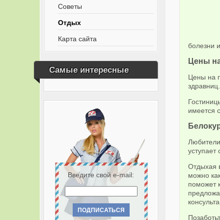
Советы
Отдых
Карта сайта
болезни и
Цены на
Самые интересные
Цены на 
здравниц
Гостиницы
имеется с
Белокур
Любители 
уступает 
Отдыхая 
Введите свой e-mail:
можно как
поможет 
предложа
консульт
Позаботьт