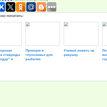
сно почитать:
орская
Прикорм в
Учимся ловить на
Ло
а ставриды
глухозимье для
ракушку
ве
модур" и
рыбалки
го