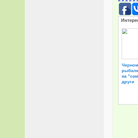
Интере
Черном
рыбалк
на "са
други