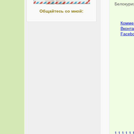
Белокури
Общайтесь со мной:
Коммен
Вконта
Facebo
1
1
1
1
1