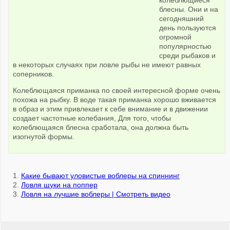
колеблющиеся
блесны. Они и на
сегодняшний
день пользуются
огромной
популярностью
среди рыбаков и
в некоторых случаях при ловле рыбы не имеют равных
соперников.
Колеблющаяся приманка по своей интересной форме очень
похожа на рыбку. В воде такая приманка хорошо вживается
в образ и этим привлекает к себе внимание и в движении
создает частотные колебания, Для того, чтобы
колеблющаяся блесна сработала, она должна быть
изогнутой формы.
Какие бывают уловистые воблеры на спиннинг
Ловля щуки на поппер
Ловля на лучшие воблеры | Смотреть видео