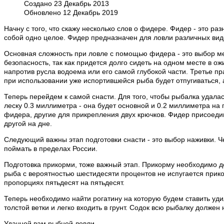
Создано 23 Декабрь 2013
Обновлено 12 Декабрь 2019
Начну с того, что скажу несколько слов о фидере. Фидер - это ра
собой одно целое. Фидер предназначен для ловли различных видов
Основная сложность при ловле с помощью фидера - это выбор мес
безопасность, так как придется долго сидеть на одном месте в о
напротив русла водоема или его самой глубокой части. Третье п
при использовании уже испортившейся рыба будет отпугиваться, 
Теперь перейдем к самой снасти. Для того, чтобы рыбалка удала
леску 0.3 миллиметра - она будет основной и 0.2 миллиметра на
фидера, другие для прикрепления двух крючков. Фидер присоеди
другой на дне.
Следующий важны этап подготовки снасти - это выбор наживки. Ч
поймать в пределах России.
Подготовка прикорми, тоже важный этап. Прикорму необходимо де
рыба с вероятностью шестидесяти процентов не испугается прико
пропорциях пятьдесят на пятьдесят.
Теперь необходимо найти рогатину на которую будем ставить уди
толстой ветки и легко входить в грунт. Содок всю рыбалку должен 
Удачной вам рыбной ловли.