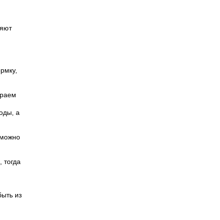
ляют
рмку,
ираем
оды, а
 можно
 тогда
быть из