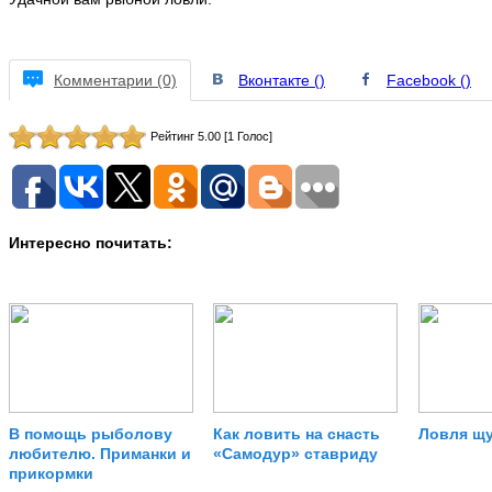
Комментарии (0)
Вконтакте (
)
Facebook (
)
Рейтинг 5.00 [1 Голос]
Интересно почитать:
В помощь рыболову
Как ловить на снасть
Ловля щу
любителю. Приманки и
«Самодур» ставриду
прикормки