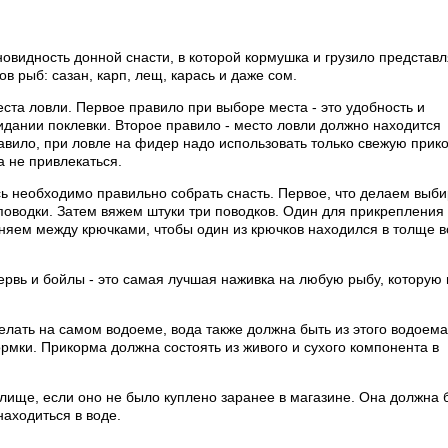
зновидность донной снасти, в которой кормушка и грузило представ
 рыб: сазан, карп, лещ, карась и даже сом.
та ловли. Первое правило при выборе места - это удобность и
жидании поклевки. Второе правило - место ловли должно находится
равило, при ловле на фидер надо использовать только свежую прико
а не привлекаться.
сь необходимо правильно собрать снасть. Первое, что делаем выб
 поводки. Затем вяжем штуки три поводков. Один для прикрепления
няем между крючками, чтобы один из крючков находился в толще в
ервь и бойлы - это самая лучшая наживка на любую рыбу, которую
лать на самом водоеме, вода также должна быть из этого водоема,
рмки. Прикорма должна состоять из живого и сухого компонента в
лище, если оно не было куплено заранее в магазине. Она должна 
находиться в воде.