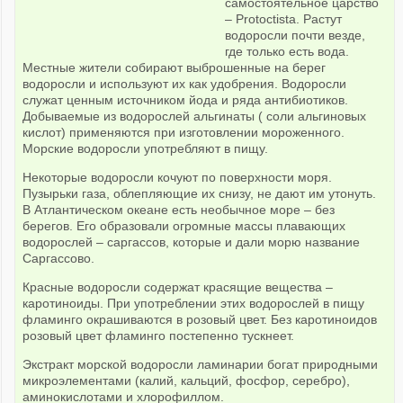
самостоятельное царство
– Protoctista. Растут
водоросли почти везде,
где только есть вода.
Местные жители собирают выброшенные на берег
водоросли и используют их как удобрения. Водоросли
служат ценным источником йода и ряда антибиотиков.
Добываемые из водорослей альгинаты ( соли альгиновых
кислот) применяются при изготовлении мороженного.
Морские водоросли употребляют в пищу.
Некоторые водоросли кочуют по поверхности моря.
Пузырьки газа, облепляющие их снизу, не дают им утонуть.
В Атлантическом океане есть необычное море – без
берегов. Его образовали огромные массы плавающих
водорослей – саргассов, которые и дали морю название
Саргассово.
Красные водоросли содержат красящие вещества –
каротиноиды. При употреблении этих водорослей в пищу
фламинго окрашиваются в розовый цвет. Без каротиноидов
розовый цвет фламинго постепенно тускнеет.
Экстракт морской водоросли ламинарии богат природными
микроэлементами (калий, кальций, фосфор, серебро),
аминокислотами и хлорофиллом.