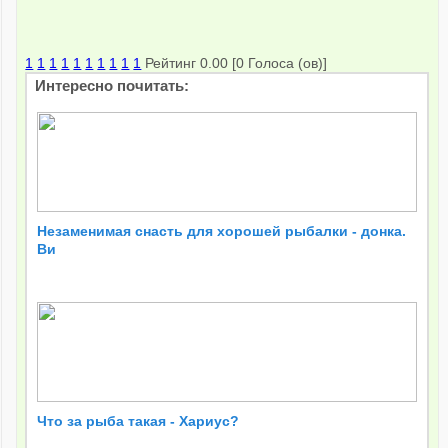
1
1
1
1
1
1
1
1
1
1
Рейтинг 0.00 [0 Голоса (ов)]
Интересно почитать:
Незаменимая снасть для хорошей рыбалки - донка.
Ви
Что за рыба такая - Хариус?