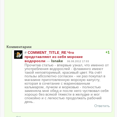
Комментарии
+1
#
COMMENT_TITLE_R
E Что
представляют из себя морские
водоросли
—
lsnake
06.08.2012 17:03
Прочитав статью - впервые узнал, что именно от
употребления водорослей - фламинго имеют
такой неповторимый, красивый цвет. На счёт
пользы абсолютно согласен - ни раз покупал в
магазине приготовленную морскую капусту,
которая в сочетание с маринованным
кальмаром, лучком и морковью - полностью
заменяла мне обед и после него чуствовал себя
хорошо без всякой тяжести в желудке и мог
спокойно и с легкостью продолжать рабочий
день..
Ответить