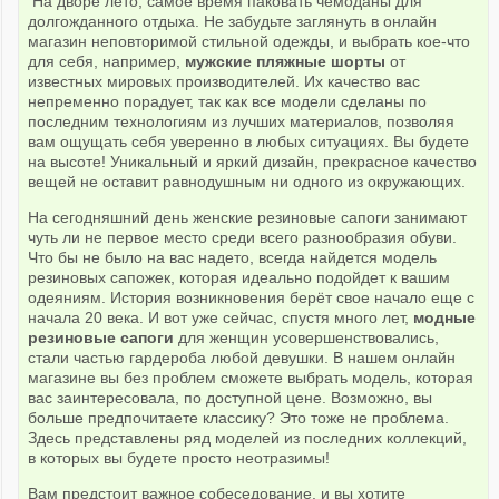
На дворе лето, самое время паковать чемоданы для
долгожданного отдыха. Не забудьте заглянуть в онлайн
магазин неповторимой стильной одежды, и выбрать кое-что
для себя, например,
мужские пляжные шорты
от
известных мировых производителей. Их качество вас
непременно порадует, так как все модели сделаны по
последним технологиям из лучших материалов, позволяя
вам ощущать себя уверенно в любых ситуациях. Вы будете
на высоте! Уникальный и яркий дизайн, прекрасное качество
вещей не оставит равнодушным ни одного из окружающих.
На сегодняшний день женские резиновые сапоги занимают
чуть ли не первое место среди всего разнообразия обуви.
Что бы не было на вас надето, всегда найдется модель
резиновых сапожек, которая идеально подойдет к вашим
одеяниям. История возникновения берёт свое начало еще с
начала 20 века. И вот уже сейчас, спустя много лет,
модные
резиновые сапоги
для женщин усовершенствовались,
стали частью гардероба любой девушки. В нашем онлайн
магазине вы без проблем сможете выбрать модель, которая
вас заинтересовала, по доступной цене. Возможно, вы
больше предпочитаете классику? Это тоже не проблема.
Здесь представлены ряд моделей из последних коллекций,
в которых вы будете просто неотразимы!
Вам предстоит важное собеседование, и вы хотите