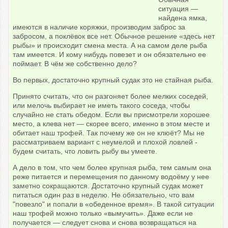
ситуация —
найдена ямка,
имеются в наличие коряжки, производим заброс за
забросом, а поклёвок все нет. Обычное решение «здесь нет
рыбы» и происходит смена места. А на самом деле рыба
там имеется. И кому нибудь повезет и он обязательно ее
поймает. В чём же собственно дело?
Во первых, достаточно крупный судак это не стайная рыба.
Принято считать, что он разгоняет более мелких соседей,
или мелочь выбирает не иметь такого соседа, чтобы
случайно не стать обедом. Если вы присмотрели хорошее
место, а клева нет — скорее всего, именно в этом месте и
обитает наш трофей. Так почему же он не клюёт? Мы не
рассматриваем вариант с неумелой и плохой ловлей -
будем считать, что ловить рыбу вы умеете.
А дело в том, что чем более крупная рыба, тем самым она
реже питается и перемещения по данному водоёму у нее
заметно сокращаются. Достаточно крупный судак может
питаться один раз в неделю. Не обязательно, что вам
"повезло" и попали в «обеденное время». В такой ситуации
наш трофей можно только «вымучить». Даже если не
получается — следует снова и снова возвращаться на