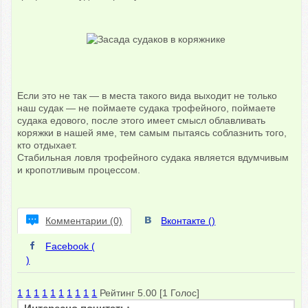
Если это не так — в места такого вида выходит не только
наш судак — не поймаете судака трофейного, поймаете
судака едового, после этого имеет смысл облавливать
коряжки в нашей яме, тем самым пытаясь соблазнить того,
кто отдыхает.
Стабильная ловля трофейного судака является вдумчивым
и кропотливым процессом.
Комментарии (0)
Вконтакте (
)
Facebook (
)
1
1
1
1
1
1
1
1
1
1
Рейтинг 5.00 [1 Голос]