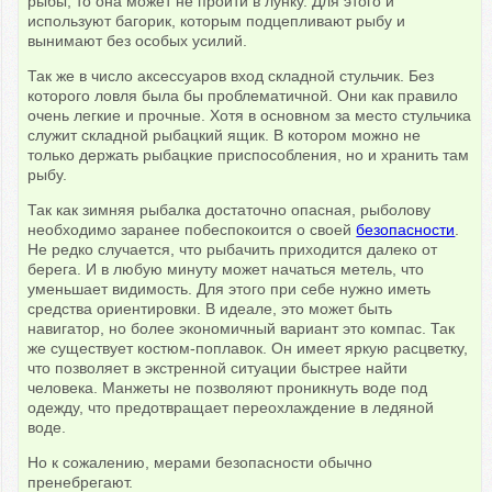
рыбы, то она может не пройти в лунку. Для этого и
используют багорик, которым подцепливают рыбу и
вынимают без особых усилий.
Так же в число аксессуаров вход складной стульчик.
Без
которого ловля была бы проблематичной. Они как правило
очень легкие и прочные.
Хотя в основном за место стульчика
служит складной рыбацкий ящик. В котором можно не
только держать рыбацкие приспособления, но и хранить там
рыбу.
Так как зимняя рыбалка достаточно опасная, рыболову
необходимо заранее побеспокоится о своей
безопасности
.
Не редко случается, что рыбачить приходится далеко от
берега. И в любую минуту может начаться метель, что
уменьшает видимость. Для этого при себе нужно иметь
средства ориентировки. В идеале, это может быть
навигатор, но более экономичный вариант это компас. Так
же существует костюм-поплавок. Он имеет яркую расцветку,
что позволяет в экстренной ситуации быстрее найти
человека. Манжеты не позволяют проникнуть воде под
одежду, что предотвращает переохлаждение в ледяной
воде.
Но к сожалению, мерами безопасности обычно
пренебрегают.