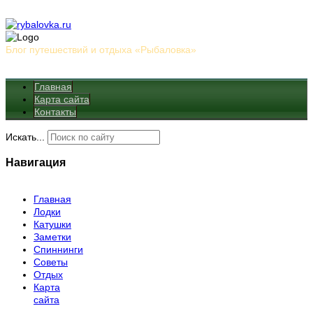
Блог путешествий и отдыха «Рыбаловка»
Главная
Карта сайта
Контакты
Искать...
Навигация
Главная
Лодки
Катушки
Заметки
Спиннинги
Советы
Отдых
Карта
сайта