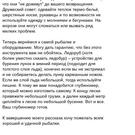
что они "не доживут" до вашего возвращения.
Дружеский совет: одевайте теплое термо-бельё,
шерстяные носки, рукавицы и по возможности не
используйте одежду с молниями и бегунками. На
морозе они могут сломаться или вызвать ряд
мелких проблем.
Теперь вернёмся к самой рыбалке и
оборудованию. Могу дать гарантию, что без этого
инструмента вам не обойтись. Ледоруб (хотя
более уместно сказать ледобур) – устройство для
бурения лунок в зимний период (подходит для
толстого слоя льда), конечно если вы не экстримал
и не собираетесь делать лунку карманным ножом.
Если же слой льда небольшой, тогда используйте
пешню. К тому же вам понадобится глубиномер,
который можно изготовить самому. К концу лески
привяжите небольшой грузик, а далее каждый метр
цепляйте к леске по небольшой бусинке. Вот и все.
Ваш глубиномер готов.
К завершению моего рассказа хочу пожелать всем
хорошей и удачной рыбалки.