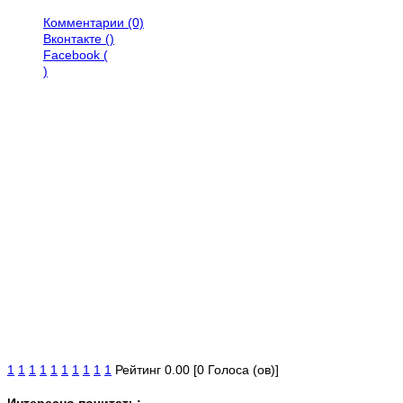
Комментарии (0)
Вконтакте (
)
Facebook (
)
1
1
1
1
1
1
1
1
1
1
Рейтинг 0.00 [0 Голоса (ов)]
Интересно почитать: