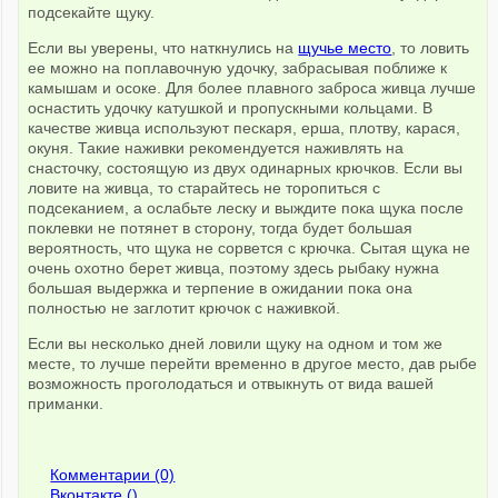
подсекайте щуку.
Если вы уверены, что наткнулись на
щучье место
, то ловить
ее можно на поплавочную удочку, забрасывая поближе к
камышам и осоке. Для более плавного заброса живца лучше
оснастить удочку катушкой и пропускными кольцами. В
качестве живца используют пескаря, ерша, плотву, карася,
окуня. Такие наживки рекомендуется наживлять на
снасточку, состоящую из двух одинарных крючков. Если вы
ловите на живца, то старайтесь не торопиться с
подсеканием, а ослабьте леску и выждите пока щука после
поклевки не потянет в сторону, тогда будет большая
вероятность, что щука не сорвется с крючка. Сытая щука не
очень охотно берет живца, поэтому здесь рыбаку нужна
большая выдержка и терпение в ожидании пока она
полностью не заглотит крючок с наживкой.
Если вы несколько дней ловили щуку на одном и том же
месте, то лучше перейти временно в другое место, дав рыбе
возможность проголодаться и отвыкнуть от вида вашей
приманки.
Комментарии (0)
Вконтакте (
)