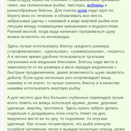
таких, как силиконовые рыбки, твистеры,
воблеры
и
разнообразные блёсны. Для поиска
щуки
надо идти по
берегу вниз по течению и облавливать все места,
забрасывая удочку с наживкой в виде мертвой рыбки или
лягушки между плавающими кувшинками и водорослями.
Ранней весной, когда вода начинает прогреваться щуку
можно встретить на мелководье.
Здесь лучше использовать блесну среднего размера
(«трофимовская», «уральская», «универсальная», «норич»).
А в летнее время удобнее пользоваться тусклыми
латунными или медными блеснами. Блесну надо вести в
зависимости от ее размера и веса чередуя медленное с
быстрым продвижением, давая возможность щуке захватить
добычу. Если щука несколько раз сопровождает вашу
наживку и не клюет, то лучше сменить блесну и в качестве
наживки использовать мертвую рыбку.
А для чистого дна без больших глубинных перепадов лучше
всего ловить на живца используя кружки, донки, дорожки,
удилище, жерлиц, троллинга. Здесь нужно заброс делать
подальше и дождавшись пока снасть ляжет на дно,
медленно вести ее по дну, то поднимая, то опуская
удилище. Как только почувствуете, что рыба клюнула
ослабьте натяжение лески и выждав несколько секунд, резко