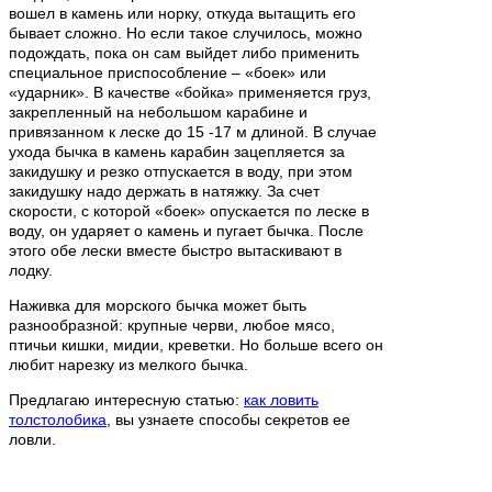
вошел в камень или норку, откуда вытащить его
бывает сложно. Но если такое случилось, можно
подождать, пока он сам выйдет либо применить
специальное приспособление – «боек» или
«ударник». В качестве «бойка» применяется груз,
закрепленный на небольшом карабине и
привязанном к леске до 15 -17 м длиной. В случае
ухода бычка в камень карабин зацепляется за
закидушку и резко отпускается в воду, при этом
закидушку надо держать в натяжку. За счет
скорости, с которой «боек» опускается по леске в
воду, он ударяет о камень и пугает бычка. После
этого обе лески вместе быстро вытаскивают в
лодку.
Наживка для морского бычка может быть
разнообразной: крупные черви, любое мясо,
птичьи кишки, мидии, креветки. Но больше всего он
любит нарезку из мелкого бычка.
Предлагаю интересную статью:
как ловить
толстолобика
, вы узнаете способы секретов ее
ловли.