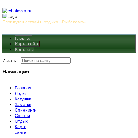
Блог путешествий и отдыха «Рыбаловка»
Главная
Карта сайта
Контакты
Искать...
Навигация
Главная
Лодки
Катушки
Заметки
Спиннинги
Советы
Отдых
Карта
сайта