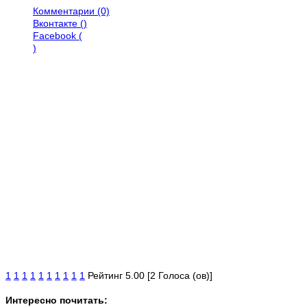
Комментарии (0)
Вконтакте (
)
Facebook (
)
1
1
1
1
1
1
1
1
1
1
Рейтинг 5.00 [2 Голоса (ов)]
Интересно почитать: