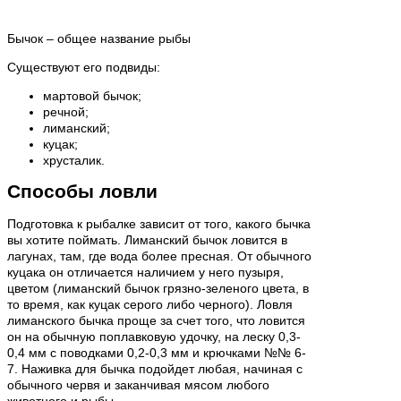
Бычок – общее название рыбы
Существуют его подвиды:
мартовой бычок;
речной;
лиманский;
куцак;
хрусталик.
Способы ловли
Подготовка к рыбалке зависит от того, какого бычка
вы хотите поймать. Лиманский бычок ловится в
лагунах, там, где вода более пресная. От обычного
куцака он отличается наличием у него пузыря,
цветом (лиманский бычок грязно-зеленого цвета, в
то время, как куцак серого либо черного). Ловля
лиманского бычка проще за счет того, что ловится
он на обычную поплавковую удочку, на леску 0,3-
0,4 мм с поводками 0,2-0,3 мм и крючками №№ 6-
7. Наживка для бычка подойдет любая, начиная с
обычного червя и заканчивая мясом любого
животного и рыбы.