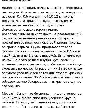
Более сложно ловить бычка морского – мартовика
или куцака. Для их вылова используют закидушки
из лески 0,4-0,5 мм длинной 10-12 м; крючки
берут №№ 7-8, длина поводка – 15-20 см. На
конце лески одевается грузок, который
фиксируется с двух сторон узлами,
расположенными друг от друга на расстоянии 4-5
см, при этом нижний узел вяжется с открытой
петлей для возможности быстрой замены крючка
во время обрыва. Грузок представляет собой
форму срезанного конуса диаметром от 0,5 см в
узкой части и до 1,5 см в широкой. Выплавляется
из свинца с отверстием внутри, чуть большим
толщины лески с расчетом, чтобы он мог свободно
скользить по леске. На расстоянии 15-20 см выше
верхнего узла вяжется петля для второго крючка и
при желании через 20-25 см – для третьего. Таким
образом можно быстро заменить крючок в случае
его обрыва.
Морской бычок – рыба донная и ищет в основном
каменистые места либо дно, усеянное крупной
галькой. Поэтому за поклевкой надо постоянно
следить, чтобы при захвате наживки бычок не