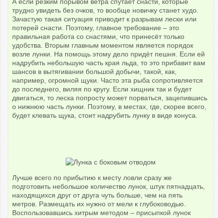
А если резким порывом ветра спутает снасти, которые
трудно увидеть без очков, то вообще новичку станет худо.
Зачастую такая ситуация приводит к разрывам лески или
потерей снасти. Поэтому, главное требование – это
правильная работа со снастями, что принесёт только
удобства. Вторым главным моментом является порядок
возле лунки. На помощь этому дело придёт пешня. Если ей
надрубить небольшую часть края льда, то это прибавит вам
шансов в вытягивании большой добычи, такой, как,
например, огромной щуки. Часто эта рыба сопротивляется
до последнего, виляя по кругу. Если хищник так и будет
двигаться, то леска попросту может порваться, зацепившись
о нижнюю часть лунки. Поэтому, в местах, где, скорее всего,
будет клевать щука, стоит надрубить лунку в виде конуса.
Лучше всего по прибытию к месту ловли сразу же
подготовить небольшое количество лунок, штук пятнадцать,
находящихся друг от друга чуть больше, чем на пять
метров. Размещать их нужно от мели к глубоководью.
Воспользовавшись хитрым методом – присыпкой лунок