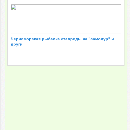
Черноморская рыбалка ставриды на "самодур" и
други