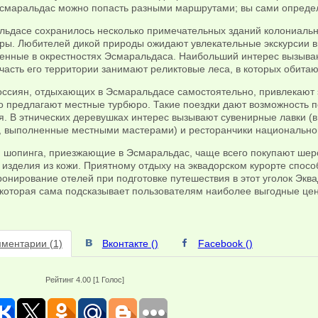
Эсмаральдас можно попасть разными маршрутами; вы сами определи
льдасе сохранилось несколько примечательных зданий колониальн
уры. Любителей дикой природы ожидают увлекательные экскурсии в
енные в окрестностях Эсмаральдаса. Наибольший интерес вызываю
асть его территории занимают реликтовые леса, в которых обитаю
оссиян, отдыхающих в Эсмаральдасе самостоятельно, привлекают 
но предлагают местные турбюро. Такие поездки дают возможность 
. В этнических деревушках интерес вызывают сувенирные лавки (в
, выполненные местными мастерами) и ресторанчики национальной
 шопинга, приезжающие в Эсмаральдас, чаще всего покупают шерс
 изделия из кожи. Приятному отдыху на эквадорском курорте спосо
онирование отелей при подготовке путешествия в этот уголок Экв
 которая сама подсказывает пользователям наиболее выгодные це
ментарии (1)
Вконтакте (
)
Facebook (
)
Рейтинг 4.00 [1 Голос]