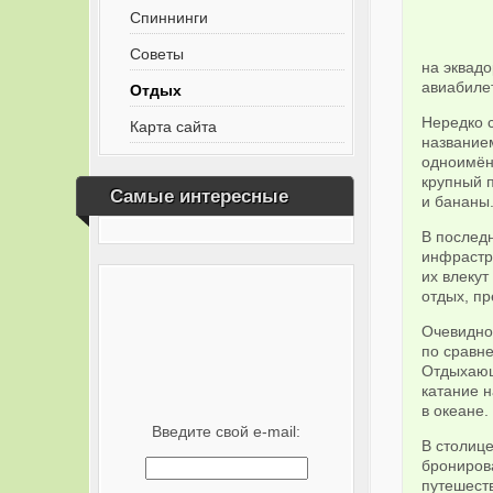
Спиннинги
Советы
на эквад
авиабилет
Отдых
Нередко с
Карта сайта
название
одноимённ
крупный п
Самые интересные
и бананы
В последн
инфрастр
их влекут
отдых, п
Очевидное
по сравн
Отдыхающи
катание н
в океане.
Введите свой e-mail:
В столиц
бронирова
путешест