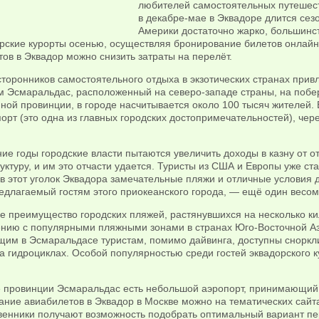
любителей самостоятельных путешест
в декабре-мае в Эквадоре длится сез
Америки достаточно жарко, большинс
орские курорты осенью, осуществляя бронирование билетов онлайн
ов в Эквадор можно снизить затраты на перелёт.
торонников самостоятельного отдыха в экзотических странах привл
м Эсмаральдас, расположенный на северо-западе страны, на побе
ой провинции, в городе насчитывается около 100 тысяч жителей. 
орт (это одна из главных городских достопримечательностей), чер
.
ие годы городские власти пытаются увеличить доходы в казну от о
уктуру, и им это отчасти удается. Туристы из США и Европы уже 
 в этот уголок Эквадора замечательные пляжи и отличные условия
редлагаемый гостям этого приокеанского города, — ещё один весо
 преимущество городских пляжей, растянувшихся на несколько кило
ению с популярными пляжными зонами в странах Юго-Восточной А
м в Эсмаральдасе туристам, помимо дайвинга, доступны снорклинг
а гидроциклах. Особой популярностью среди гостей эквадорского 
е провинции Эсмаральдас есть небольшой аэропорт, принимающий
ние авиабилетов в Эквадор в Москве можно на тематических сайта
венники получают возможность подобрать оптимальный вариант пе