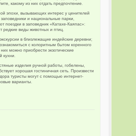
те, какому из них отдать предпочтение.
ой эпохи, вызывающих интерес у ценителей
 заповедники и национальные парки,
т поездки в заповедник «Катахе-Каяпас»:
т редкие виды животных и птиц.
экскурсии в близлежащие индейские деревни;
познакомиться с колоритным бытом коренного
 них можно приобрести экзотические
 кухни.
тяные изделия ручной работы, гобелены,
бствует хорошая гостиничная сеть. Произвести
адора туристы могут с помощью интернет-
новые варианты.