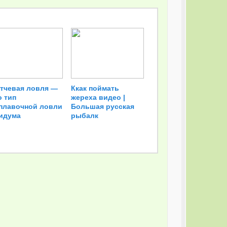
тчевая ловля —
Ккак поймать
о тип
жереха видео |
плавочной ловли
Большая русская
идума
рыбалк