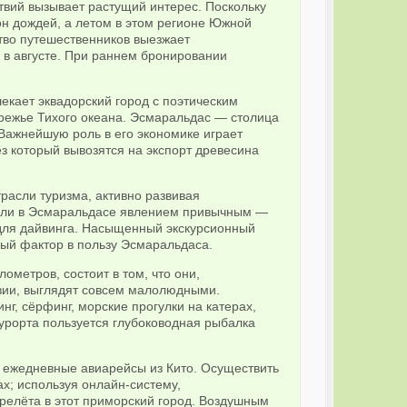
вий вызывает растущий интерес. Поскольку
он дождей, а летом в этом регионе Южной
тво путешественников выезжает
 в августе. При раннем бронировании
екает эквадорский город с поэтическим
режье Тихого океана. Эсмаральдас — столица
Важнейшую роль в его экономике играет
ез который вывозятся на экспорт древесина
трасли туризма, активно развивая
стали в Эсмаральдасе явлением привычным —
 для дайвинга. Насыщенный экскурсионный
мый фактор в пользу Эсмаральдаса.
метров, состоит в том, что они,
зии, выглядят совсем малолюдными.
, сёрфинг, морские прогулки на катерах,
курорта пользуется глубоководная рыбалка
 ежедневные авиарейсы из Кито. Осуществить
х; используя онлайн-систему,
релёта в этот приморский город. Воздушным