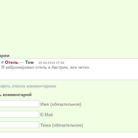
арии
#
Отель
—
Том
25.04.2013 17:26
Я забронировал отель в Австрии, все четко.
овить список комментариев
ь комментарий
Имя (обязательное)
E-Mail
Тема (обязательное)