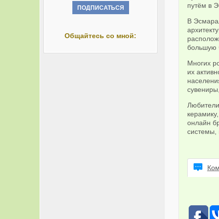
путём в 
В Эсмара
архитект
Общайтесь со мной:
располож
большую ч
Многих р
их актив
населения
сувениры
Любители
керамику,
онлайн бр
системы,
Ком