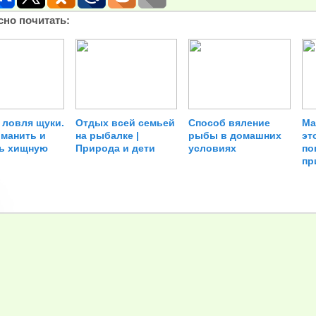
сно почитать:
 ловля щуки.
Отдых всей семьей
Способ вяление
Ма
иманить и
на рыбалке |
рыбы в домашних
эт
ь хищную
Природа и дети
условиях
по
пр